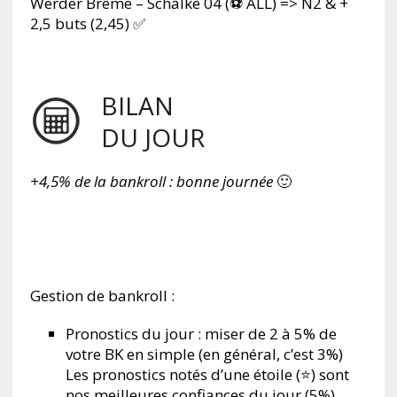
Werder Brême – Schalke 04 (⚽ ALL) => N2 & +
2,5 buts (2,45) ✅
BILAN
DU JOUR
+4,5% de la bankroll : bonne journée
🙂
Gestion de bankroll :
Pronostics du jour : miser de 2 à 5% de
votre BK en simple (en général, c’est 3%)
Les pronostics notés d’une étoile (⭐) sont
nos meilleures confiances du jour (5%)