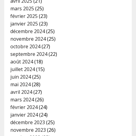
avril 2025
(21)
mars 2025
(25)
février 2025
(23)
janvier 2025
(23)
décembre 2024
(25)
novembre 2024
(25)
octobre 2024
(27)
septembre 2024
(22)
août 2024
(18)
juillet 2024
(15)
juin 2024
(25)
mai 2024
(28)
avril 2024
(27)
mars 2024
(26)
février 2024
(24)
janvier 2024
(24)
décembre 2023
(25)
novembre 2023
(26)