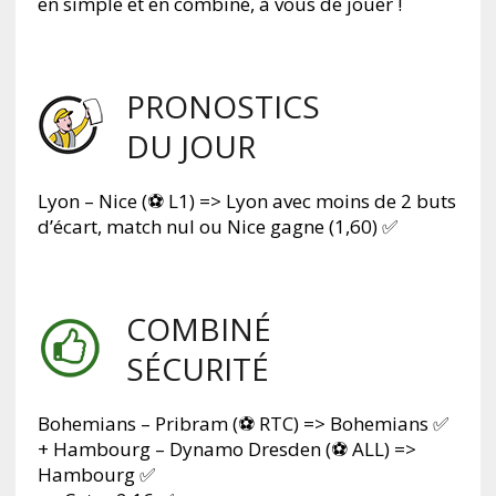
en simple et en combiné, à vous de jouer !
PRONOSTICS
DU JOUR
Lyon – Nice (⚽ L1) => Lyon avec moins de 2 buts
d’écart, match nul ou Nice gagne (1,60) ✅
COMBINÉ
SÉCURITÉ
Bohemians – Pribram (⚽ RTC) => Bohemians ✅
+ Hambourg – Dynamo Dresden (⚽ ALL) =>
Hambourg ✅