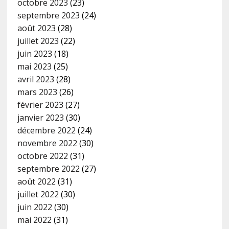
octobre 2023
(23)
septembre 2023
(24)
août 2023
(28)
juillet 2023
(22)
juin 2023
(18)
mai 2023
(25)
avril 2023
(28)
mars 2023
(26)
février 2023
(27)
janvier 2023
(30)
décembre 2022
(24)
novembre 2022
(30)
octobre 2022
(31)
septembre 2022
(27)
août 2022
(31)
juillet 2022
(30)
juin 2022
(30)
mai 2022
(31)