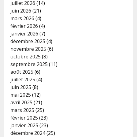
juillet 2026
(14)
juin 2026
(21)
mars 2026
(4)
février 2026
(4)
janvier 2026
(7)
décembre 2025
(4)
novembre 2025
(6)
octobre 2025
(8)
septembre 2025
(11)
août 2025
(6)
juillet 2025
(4)
juin 2025
(8)
mai 2025
(12)
avril 2025
(21)
mars 2025
(25)
février 2025
(23)
janvier 2025
(23)
décembre 2024
(25)