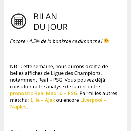
BILAN
DU JOUR
Encore +4,5% de la bankroll ce dimanche !
NB : Cette semaine, nous aurons droit à de
belles affiches de Ligue des Champions,
notamment Real – PSG. Vous pouvez déjà
consulter notre analyse de la rencontre :
pronostic Real Madrid – PSG
. Parmi les autres
matchs :
Lille – Ajax
ou encore
Liverpool –
Naples
.