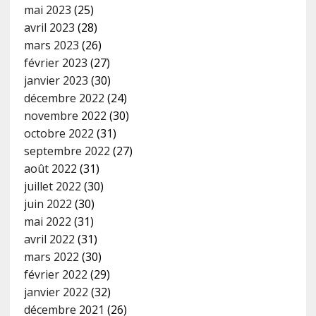
mai 2023
(25)
avril 2023
(28)
mars 2023
(26)
février 2023
(27)
janvier 2023
(30)
décembre 2022
(24)
novembre 2022
(30)
octobre 2022
(31)
septembre 2022
(27)
août 2022
(31)
juillet 2022
(30)
juin 2022
(30)
mai 2022
(31)
avril 2022
(31)
mars 2022
(30)
février 2022
(29)
janvier 2022
(32)
décembre 2021
(26)