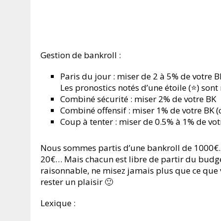
Gestion de bankroll :
Paris du jour : miser de 2 à 5% de votre B
Les pronostics notés d’une étoile (⭐) sont
Combiné sécurité : miser 2% de votre BK
Combiné offensif : miser 1% de votre BK
Coup à tenter : miser de 0.5% à 1% de vot
Nous sommes partis d’une bankroll de 1000€. 
20€… Mais chacun est libre de partir du budge
raisonnable, ne misez jamais plus que ce que v
rester un plaisir 🙂
Lexique :