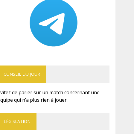
CONSEIL DU JOUR
Évitez de parier sur un match concernant une
quipe qui n’a plus rien à jouer.
LÉGISLATION