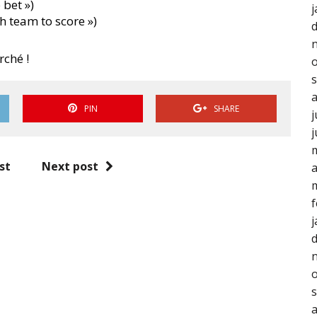
bet »)
j
 team to score »)
rché !
PIN
SHARE
j
j
st
Next post
a
f
j