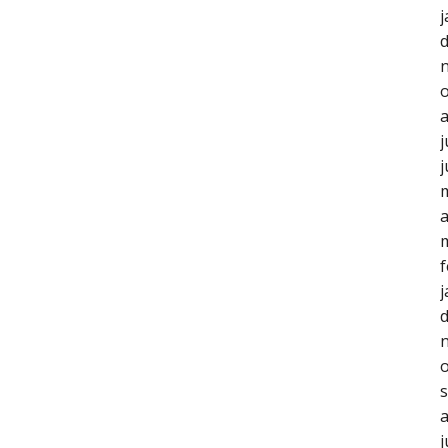
j
j
j
a
f
j
j