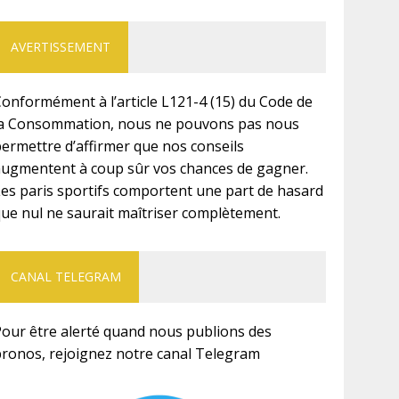
AVERTISSEMENT
onformément à l’article L121-4 (15) du Code de
la Consommation, nous ne pouvons pas nous
ermettre d’affirmer que nos conseils
augmentent à coup sûr vos chances de gagner.
Les paris sportifs comportent une part de hasard
ue nul ne saurait maîtriser complètement.
CANAL TELEGRAM
Pour être alerté quand nous publions des
pronos, rejoignez notre canal Telegram