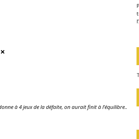
P
t
l
 ❌
e à 4 jeux de la défaite, on aurait finit à l’équilibre..