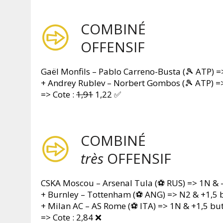
COMBINÉ
OFFENSIF
Gaël Monfils – Pablo Carreno-Busta (🎾 ATP) 
+ Andrey Rublev – Norbert Gombos (🎾 ATP) =>
=> Cote :
1,91
1,22 ✅
COMBINÉ
très
OFFENSIF
CSKA Moscou – Arsenal Tula (⚽ RUS) => 1N & -
+ Burnley – Tottenham (⚽ ANG) => N2 & +1,5 
+ Milan AC – AS Rome (⚽ ITA) => 1N & +1,5 bu
=> Cote : 2,84 ❌