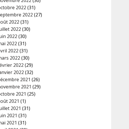
novembre 2022
(30)
octobre 2022
(31)
septembre 2022
(27)
août 2022
(31)
uillet 2022
(30)
uin 2022
(30)
mai 2022
(31)
vril 2022
(31)
mars 2022
(30)
évrier 2022
(29)
anvier 2022
(32)
décembre 2021
(26)
novembre 2021
(29)
octobre 2021
(25)
août 2021
(1)
uillet 2021
(31)
uin 2021
(31)
mai 2021
(31)