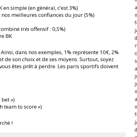
a
K en simple (en général, c’est 3%)
t nos meilleures confiances du jour (5%)
f
 (combiné
très
offensif : 0,5%)
j
re BK
Ainsi, dans nos exemples, 1% représente 10€, 2%
t de son choix et de ses moyens. Surtout, soyez
ous êtes prêt à perdre. Les paris sportifs doivent
j
j
a
bet »)
 team to score »)
f
j
rché !