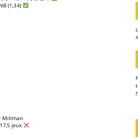
NB (1,34)
L
m
P
t
l
> Millman
17,5 jeux