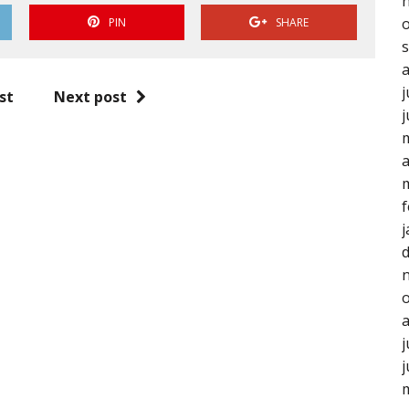
PIN
SHARE
j
st
Next post
j
a
f
j
j
j