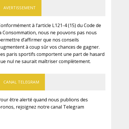
AVERTISSEMENT
onformément à l’article L121-4 (15) du Code de
la Consommation, nous ne pouvons pas nous
ermettre d’affirmer que nos conseils
augmentent à coup sûr vos chances de gagner.
Les paris sportifs comportent une part de hasard
ue nul ne saurait maîtriser complètement.
CANAL TELEGRAM
Pour être alerté quand nous publions des
pronos, rejoignez notre canal Telegram