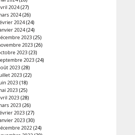
vril 2024
(27)
mars 2024
(26)
évrier 2024
(24)
anvier 2024
(24)
décembre 2023
(25)
novembre 2023
(26)
octobre 2023
(23)
septembre 2023
(24)
août 2023
(28)
uillet 2023
(22)
uin 2023
(18)
mai 2023
(25)
vril 2023
(28)
mars 2023
(26)
évrier 2023
(27)
anvier 2023
(30)
décembre 2022
(24)