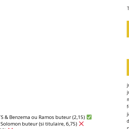
j
j
f
j
TS & Benzema ou Ramos buteur (2,15)
Solomon buteur (si titulaire, 6,75)