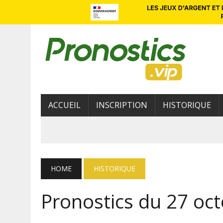
ACCUEIL
INSCRIPTION
HISTORIQUE
HOME
HISTORIQUE
Pronostics du 27 oc