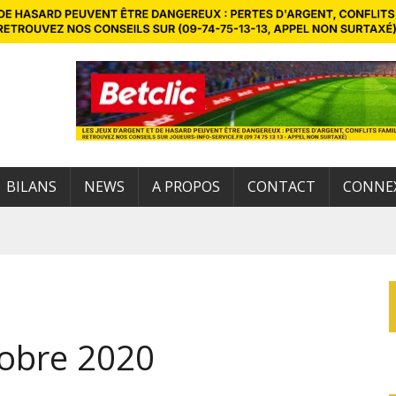
BILANS
NEWS
A PROPOS
CONTACT
CONNE
tobre 2020