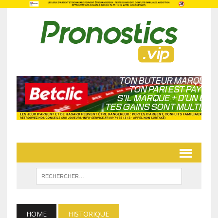
HOME
HISTORIQUE