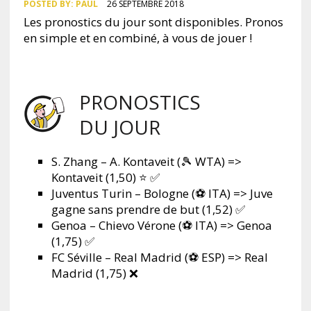
POSTED BY:
PAUL
26 SEPTEMBRE 2018
Les pronostics du jour sont disponibles. Pronos
en simple et en combiné, à vous de jouer !
PRONOSTICS
DU JOUR
S. Zhang – A. Kontaveit (🎾 WTA) =>
Kontaveit (1,50) ⭐️ ✅
Juventus Turin – Bologne (⚽ ITA) => Juve
gagne sans prendre de but (1,52) ✅
Genoa – Chievo Vérone (⚽ ITA) => Genoa
(1,75) ✅
FC Séville – Real Madrid (⚽ ESP) => Real
Madrid (1,75) ❌