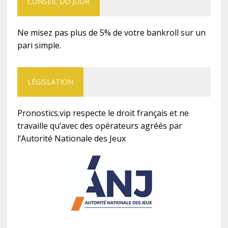
CONSEIL DU JOUR
Ne misez pas plus de 5% de votre bankroll sur un
pari simple.
LÉGISLATION
Pronostics.vip respecte le droit français et ne
travaille qu’avec des opérateurs agréés par
l’Autorité Nationale des Jeux