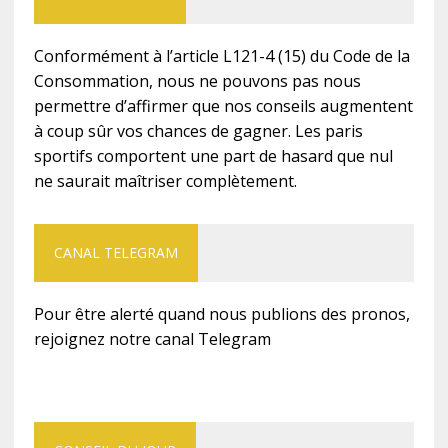
Conformément à l’article L121-4 (15) du Code de la
Consommation, nous ne pouvons pas nous
permettre d’affirmer que nos conseils augmentent
à coup sûr vos chances de gagner. Les paris
sportifs comportent une part de hasard que nul
ne saurait maîtriser complètement.
CANAL TELEGRAM
Pour être alerté quand nous publions des pronos,
rejoignez notre canal Telegram