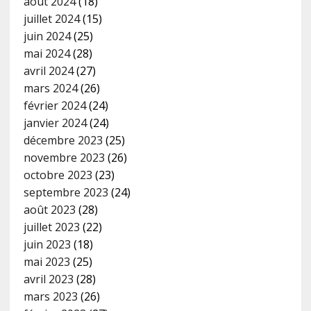
août 2024
(18)
juillet 2024
(15)
juin 2024
(25)
mai 2024
(28)
avril 2024
(27)
mars 2024
(26)
février 2024
(24)
janvier 2024
(24)
décembre 2023
(25)
novembre 2023
(26)
octobre 2023
(23)
septembre 2023
(24)
août 2023
(28)
juillet 2023
(22)
juin 2023
(18)
mai 2023
(25)
avril 2023
(28)
mars 2023
(26)