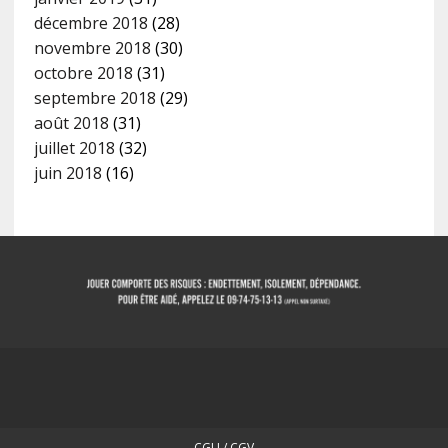
décembre 2018
(28)
novembre 2018
(30)
octobre 2018
(31)
septembre 2018
(29)
août 2018
(31)
juillet 2018
(32)
juin 2018
(16)
CGU / CGV