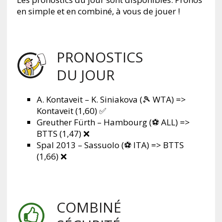
en simple et en combiné, à vous de jouer !
PRONOSTICS
DU JOUR
A. Kontaveit – K. Siniakova (🎾 WTA) =>
Kontaveit (1,60) ✅
Greuther Fürth – Hambourg (⚽ ALL) =>
BTTS (1,47) ❌
Spal 2013 – Sassuolo (⚽ ITA) => BTTS
(1,66) ❌
COMBINÉ