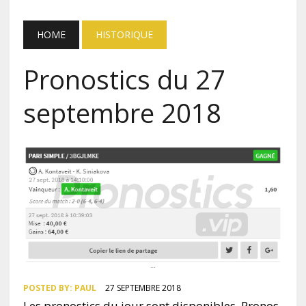
HOME
HISTORIQUE
Pronostics du 27
septembre 2018
POSTED BY:
PAUL
27 SEPTEMBRE 2018
Les pronostics du jour sont disponibles. Pronos