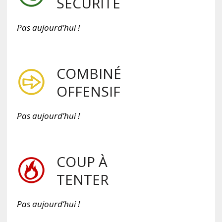
SÉCURITÉ
Pas aujourd’hui !
COMBINÉ
OFFENSIF
Pas aujourd’hui !
COUP À
TENTER
Pas aujourd’hui !