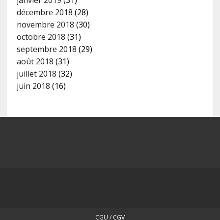
janvier 2019
(31)
décembre 2018
(28)
novembre 2018
(30)
octobre 2018
(31)
septembre 2018
(29)
août 2018
(31)
juillet 2018
(32)
juin 2018
(16)
CGU / CGV