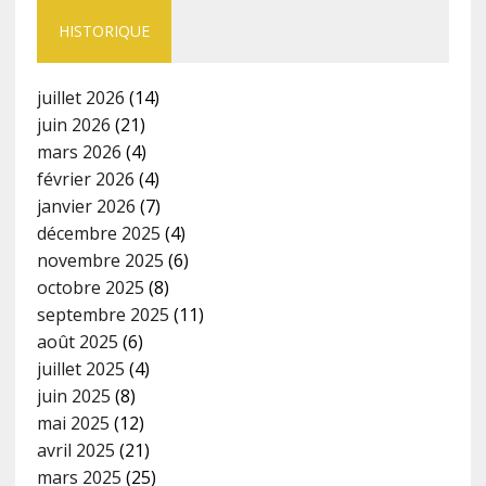
HISTORIQUE
juillet 2026
(14)
juin 2026
(21)
mars 2026
(4)
février 2026
(4)
janvier 2026
(7)
décembre 2025
(4)
novembre 2025
(6)
octobre 2025
(8)
septembre 2025
(11)
août 2025
(6)
juillet 2025
(4)
juin 2025
(8)
mai 2025
(12)
avril 2025
(21)
mars 2025
(25)