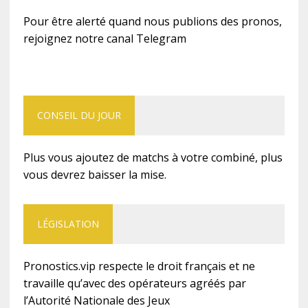
Pour être alerté quand nous publions des pronos,
rejoignez notre canal Telegram
CONSEIL DU JOUR
Plus vous ajoutez de matchs à votre combiné, plus
vous devrez baisser la mise.
LÉGISLATION
Pronostics.vip respecte le droit français et ne
travaille qu’avec des opérateurs agréés par
l’Autorité Nationale des Jeux