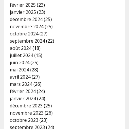
février 2025
(23)
janvier 2025
(23)
décembre 2024
(25)
novembre 2024
(25)
octobre 2024
(27)
septembre 2024
(22)
août 2024
(18)
juillet 2024
(15)
juin 2024
(25)
mai 2024
(28)
avril 2024
(27)
mars 2024
(26)
février 2024
(24)
janvier 2024
(24)
décembre 2023
(25)
novembre 2023
(26)
octobre 2023
(23)
septembre 2023
(24)