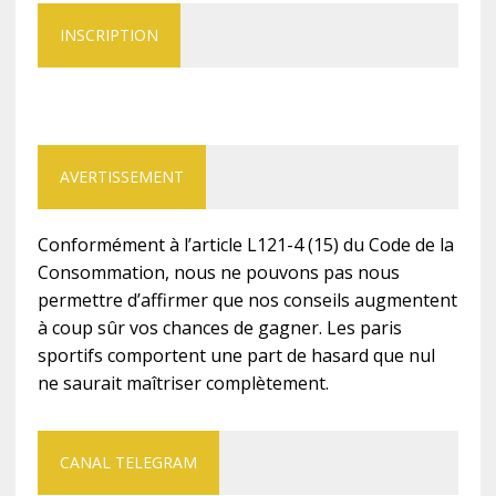
INSCRIPTION
AVERTISSEMENT
Conformément à l’article L121-4 (15) du Code de la
Consommation, nous ne pouvons pas nous
permettre d’affirmer que nos conseils augmentent
à coup sûr vos chances de gagner. Les paris
sportifs comportent une part de hasard que nul
ne saurait maîtriser complètement.
CANAL TELEGRAM