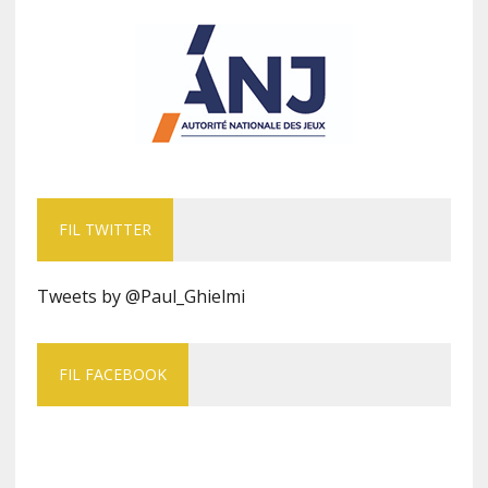
FIL TWITTER
Tweets by @Paul_Ghielmi
FIL FACEBOOK