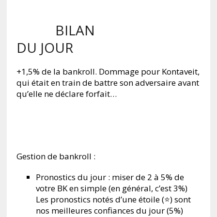
BILAN
DU JOUR
+1,5% de la bankroll. Dommage pour Kontaveit,
qui était en train de battre son adversaire avant
qu’elle ne déclare forfait…
Gestion de bankroll :
Pronostics du jour : miser de 2 à 5% de
votre BK en simple (en général, c’est 3%)
Les pronostics notés d’une étoile (⭐) sont
nos meilleures confiances du jour (5%)