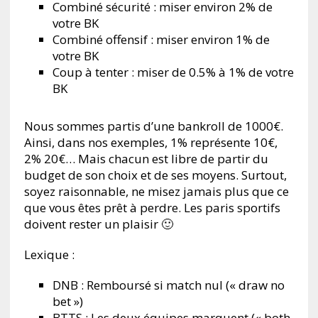
Combiné sécurité : miser environ 2% de
votre BK
Combiné offensif : miser environ 1% de
votre BK
Coup à tenter : miser de 0.5% à 1% de votre
BK
Nous sommes partis d’une bankroll de 1000€.
Ainsi, dans nos exemples, 1% représente 10€,
2% 20€… Mais chacun est libre de partir du
budget de son choix et de ses moyens. Surtout,
soyez raisonnable, ne misez jamais plus que ce
que vous êtes prêt à perdre. Les paris sportifs
doivent rester un plaisir 🙂
Lexique :
DNB : Remboursé si match nul (« draw no
bet »)
BTTS : Les deux équipes marquent (« both