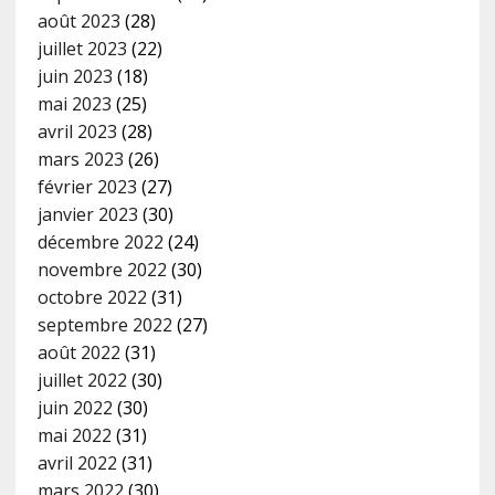
août 2023
(28)
juillet 2023
(22)
juin 2023
(18)
mai 2023
(25)
avril 2023
(28)
mars 2023
(26)
février 2023
(27)
janvier 2023
(30)
décembre 2022
(24)
novembre 2022
(30)
octobre 2022
(31)
septembre 2022
(27)
août 2022
(31)
juillet 2022
(30)
juin 2022
(30)
mai 2022
(31)
avril 2022
(31)
mars 2022
(30)