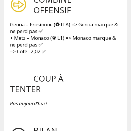
OFFENSIF
Genoa – Frosinone (⚽ ITA) => Genoa marque &
ne perd pas ✅
+ Metz – Monaco (⚽ L1) => Monaco marque &
ne perd pas ✅
=> Cote : 2,02 ✅
COUP À
TENTER
Pas aujourd’hui !
BILAN