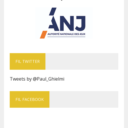
FIL TWITTER
Tweets by @Paul_Ghielmi
FIL FACEBOOK