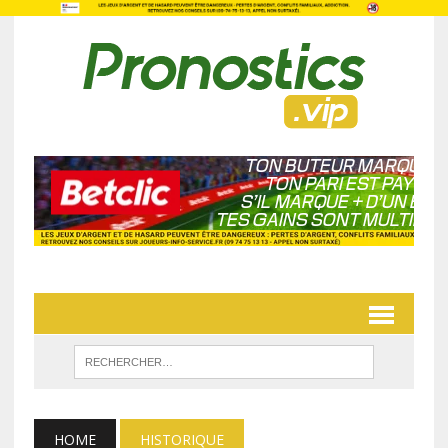
HOME
HISTORIQUE