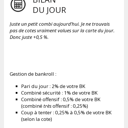
DU JOUR
Juste un petit combi aujourd’hui. Je ne trouvais
pas de cotes vraiment values sur la carte du jour.
Donc juste +0,5 %.
Gestion de bankroll :
Pari du jour : 2% de votre BK
Combiné sécurité : 1% de votre BK
Combiné offensif : 0,5% de votre BK
(combiné
très
offensif : 0,25%)
Coup à tenter : 0,25% à 0,5% de votre BK
(selon la cote)