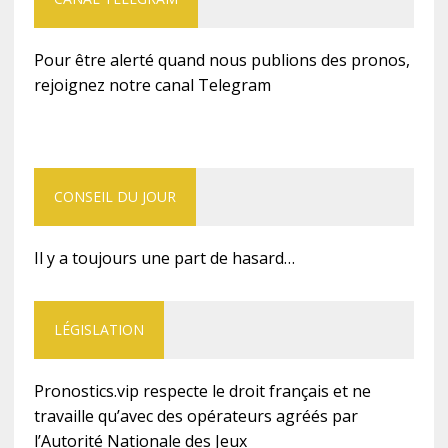
Pour être alerté quand nous publions des pronos,
rejoignez notre canal Telegram
CONSEIL DU JOUR
Il y a toujours une part de hasard…
LÉGISLATION
Pronostics.vip respecte le droit français et ne
travaille qu’avec des opérateurs agréés par
l’Autorité Nationale des Jeux