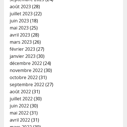
août 2023
(28)
juillet 2023
(22)
juin 2023
(18)
mai 2023
(25)
avril 2023
(28)
mars 2023
(26)
février 2023
(27)
janvier 2023
(30)
décembre 2022
(24)
novembre 2022
(30)
octobre 2022
(31)
septembre 2022
(27)
août 2022
(31)
juillet 2022
(30)
juin 2022
(30)
mai 2022
(31)
avril 2022
(31)
mars 2022
(30)