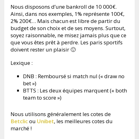
Nous disposons d’une bankroll de 10 000€.
Ainsi, dans nos exemples, 1% représente 100€,
2% 200€… Mais chacun est libre de partir du
budget de son choix et de ses moyens. Surtout,
soyez raisonnable, ne misez jamais plus que ce
que vous êtes prêt à perdre. Les paris sportifs
doivent rester un plaisir 🙂
Lexique :
DNB : Remboursé si match nul (« draw no
bet »)
BTTS : Les deux équipes marquent (« both
team to score »)
Nous utilisons généralement les cotes de
Betclic
ou
Unibet
, les meilleures cotes du
marché !