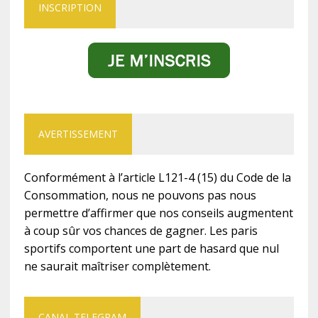
INSCRIPTION
AVERTISSEMENT
Conformément à l’article L121-4 (15) du Code de la
Consommation, nous ne pouvons pas nous
permettre d’affirmer que nos conseils augmentent
à coup sûr vos chances de gagner. Les paris
sportifs comportent une part de hasard que nul
ne saurait maîtriser complètement.
CANAL TELEGRAM