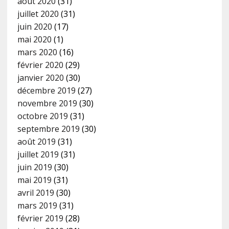
août 2020
(31)
juillet 2020
(31)
juin 2020
(17)
mai 2020
(1)
mars 2020
(16)
février 2020
(29)
janvier 2020
(30)
décembre 2019
(27)
novembre 2019
(30)
octobre 2019
(31)
septembre 2019
(30)
août 2019
(31)
juillet 2019
(31)
juin 2019
(30)
mai 2019
(31)
avril 2019
(30)
mars 2019
(31)
février 2019
(28)