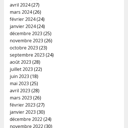
avril 2024
(27)
mars 2024
(26)
février 2024
(24)
janvier 2024
(24)
décembre 2023
(25)
novembre 2023
(26)
octobre 2023
(23)
septembre 2023
(24)
août 2023
(28)
juillet 2023
(22)
juin 2023
(18)
mai 2023
(25)
avril 2023
(28)
mars 2023
(26)
février 2023
(27)
janvier 2023
(30)
décembre 2022
(24)
novembre 2022
(30)