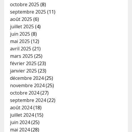
octobre 2025
(8)
septembre 2025
(11)
août 2025
(6)
juillet 2025
(4)
juin 2025
(8)
mai 2025
(12)
avril 2025
(21)
mars 2025
(25)
février 2025
(23)
janvier 2025
(23)
décembre 2024
(25)
novembre 2024
(25)
octobre 2024
(27)
septembre 2024
(22)
août 2024
(18)
juillet 2024
(15)
juin 2024
(25)
mai 2024
(28)