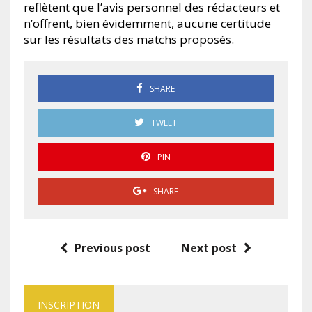
reflètent que l’avis personnel des rédacteurs et
n’offrent, bien évidemment, aucune certitude
sur les résultats des matchs proposés.
SHARE
TWEET
PIN
SHARE
Previous post
Next post
INSCRIPTION