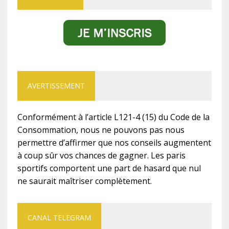
AVERTISSEMENT
Conformément à l’article L121-4 (15) du Code de la
Consommation, nous ne pouvons pas nous
permettre d’affirmer que nos conseils augmentent
à coup sûr vos chances de gagner. Les paris
sportifs comportent une part de hasard que nul
ne saurait maîtriser complètement.
CANAL TELEGRAM