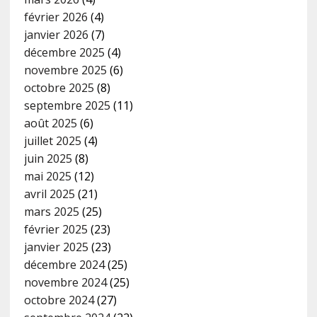
février 2026
(4)
janvier 2026
(7)
décembre 2025
(4)
novembre 2025
(6)
octobre 2025
(8)
septembre 2025
(11)
août 2025
(6)
juillet 2025
(4)
juin 2025
(8)
mai 2025
(12)
avril 2025
(21)
mars 2025
(25)
février 2025
(23)
janvier 2025
(23)
décembre 2024
(25)
novembre 2024
(25)
octobre 2024
(27)