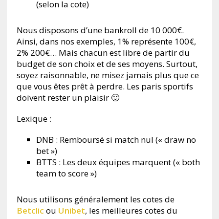
(selon la cote)
Nous disposons d’une bankroll de 10 000€.
Ainsi, dans nos exemples, 1% représente 100€,
2% 200€… Mais chacun est libre de partir du
budget de son choix et de ses moyens. Surtout,
soyez raisonnable, ne misez jamais plus que ce
que vous êtes prêt à perdre. Les paris sportifs
doivent rester un plaisir 🙂
Lexique :
DNB : Remboursé si match nul (« draw no
bet »)
BTTS : Les deux équipes marquent (« both
team to score »)
Nous utilisons généralement les cotes de
Betclic
ou
Unibet
, les meilleures cotes du