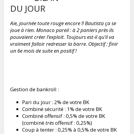
DU JOUR
Aïe, journée toute rouge encore !! Bautista ça se
joue à rien. Monaco pareil : à 2 paniers près ils
pouvaient créer l’exploit. Toujours est-il qu’il va
vraiment falloir redresser la barre. Objectif : finir
un 6e mois de suite en positif !
Gestion de bankroll :
Pari du jour : 2% de votre BK
Combiné sécurité : 1% de votre BK
Combiné offensif : 0,5% de votre BK
(combiné
très
offensif : 0,25%)
Coup à tenter : 0,25% à 0,5% de votre BK