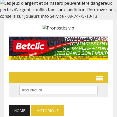
HOME
HISTORIQUE