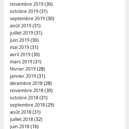
novembre 2019
(30)
octobre 2019
(31)
septembre 2019
(30)
août 2019
(31)
juillet 2019
(31)
juin 2019
(30)
mai 2019
(31)
avril 2019
(30)
mars 2019
(31)
février 2019
(28)
janvier 2019
(31)
décembre 2018
(28)
novembre 2018
(30)
octobre 2018
(31)
septembre 2018
(29)
août 2018
(31)
juillet 2018
(32)
juin 2018
(16)