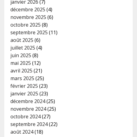
janvier 2026
(7)
décembre 2025
(4)
novembre 2025
(6)
octobre 2025
(8)
septembre 2025
(11)
août 2025
(6)
juillet 2025
(4)
juin 2025
(8)
mai 2025
(12)
avril 2025
(21)
mars 2025
(25)
février 2025
(23)
janvier 2025
(23)
décembre 2024
(25)
novembre 2024
(25)
octobre 2024
(27)
septembre 2024
(22)
août 2024
(18)