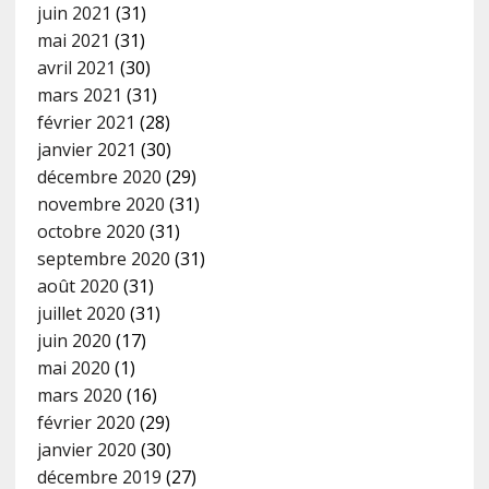
juin 2021
(31)
mai 2021
(31)
avril 2021
(30)
mars 2021
(31)
février 2021
(28)
janvier 2021
(30)
décembre 2020
(29)
novembre 2020
(31)
octobre 2020
(31)
septembre 2020
(31)
août 2020
(31)
juillet 2020
(31)
juin 2020
(17)
mai 2020
(1)
mars 2020
(16)
février 2020
(29)
janvier 2020
(30)
décembre 2019
(27)