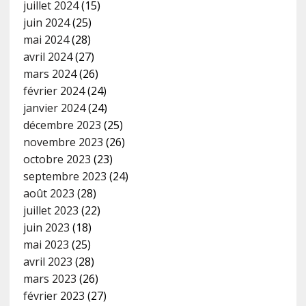
juillet 2024
(15)
juin 2024
(25)
mai 2024
(28)
avril 2024
(27)
mars 2024
(26)
février 2024
(24)
janvier 2024
(24)
décembre 2023
(25)
novembre 2023
(26)
octobre 2023
(23)
septembre 2023
(24)
août 2023
(28)
juillet 2023
(22)
juin 2023
(18)
mai 2023
(25)
avril 2023
(28)
mars 2023
(26)
février 2023
(27)