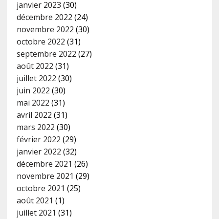
janvier 2023
(30)
décembre 2022
(24)
novembre 2022
(30)
octobre 2022
(31)
septembre 2022
(27)
août 2022
(31)
juillet 2022
(30)
juin 2022
(30)
mai 2022
(31)
avril 2022
(31)
mars 2022
(30)
février 2022
(29)
janvier 2022
(32)
décembre 2021
(26)
novembre 2021
(29)
octobre 2021
(25)
août 2021
(1)
juillet 2021
(31)