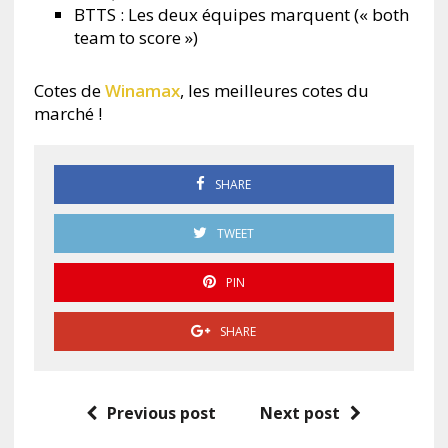
BTTS : Les deux équipes marquent (« both
team to score »)
Cotes de
Winamax
, les meilleures cotes du
marché !
SHARE
TWEET
PIN
SHARE
Previous post
Next post