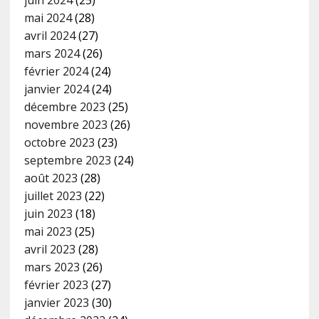
mai 2024
(28)
avril 2024
(27)
mars 2024
(26)
février 2024
(24)
janvier 2024
(24)
décembre 2023
(25)
novembre 2023
(26)
octobre 2023
(23)
septembre 2023
(24)
août 2023
(28)
juillet 2023
(22)
juin 2023
(18)
mai 2023
(25)
avril 2023
(28)
mars 2023
(26)
février 2023
(27)
janvier 2023
(30)