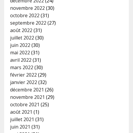
décembre 2022
(24)
novembre 2022
(30)
octobre 2022
(31)
septembre 2022
(27)
août 2022
(31)
juillet 2022
(30)
juin 2022
(30)
mai 2022
(31)
avril 2022
(31)
mars 2022
(30)
février 2022
(29)
janvier 2022
(32)
décembre 2021
(26)
novembre 2021
(29)
octobre 2021
(25)
août 2021
(1)
juillet 2021
(31)
juin 2021
(31)