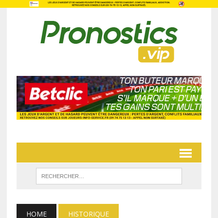
HOME
HISTORIQUE