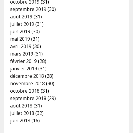
octobre 2019
(31)
septembre 2019
(30)
août 2019
(31)
juillet 2019
(31)
juin 2019
(30)
mai 2019
(31)
avril 2019
(30)
mars 2019
(31)
février 2019
(28)
janvier 2019
(31)
décembre 2018
(28)
novembre 2018
(30)
octobre 2018
(31)
septembre 2018
(29)
août 2018
(31)
juillet 2018
(32)
juin 2018
(16)