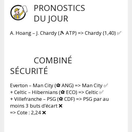
PRONOSTICS
DU JOUR
A. Hoang – J. Chardy (🎾 ATP) => Chardy (1,40) ✅
COMBINÉ
SÉCURITÉ
Everton – Man City (⚽ ANG) => Man City ✅
+ Celtic – Hibernians (⚽ ECO) => Celtic ✅
+ Villefranche – PSG (⚽ CDF) => PSG par au
moins 3 buts d’écart ❌
=> Cote : 2,24 ❌