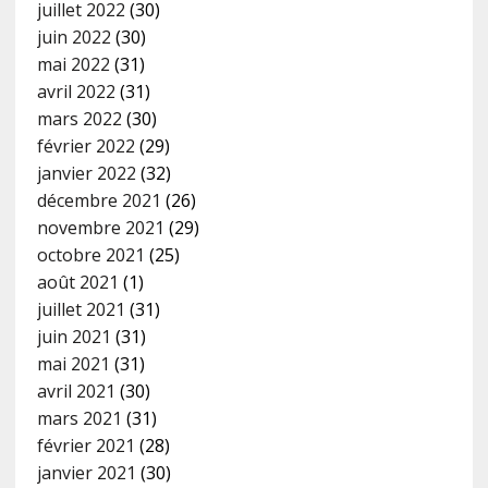
juillet 2022
(30)
juin 2022
(30)
mai 2022
(31)
avril 2022
(31)
mars 2022
(30)
février 2022
(29)
janvier 2022
(32)
décembre 2021
(26)
novembre 2021
(29)
octobre 2021
(25)
août 2021
(1)
juillet 2021
(31)
juin 2021
(31)
mai 2021
(31)
avril 2021
(30)
mars 2021
(31)
février 2021
(28)
janvier 2021
(30)