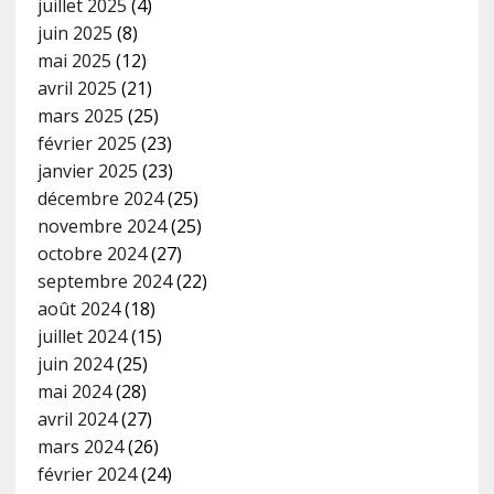
juillet 2025
(4)
juin 2025
(8)
mai 2025
(12)
avril 2025
(21)
mars 2025
(25)
février 2025
(23)
janvier 2025
(23)
décembre 2024
(25)
novembre 2024
(25)
octobre 2024
(27)
septembre 2024
(22)
août 2024
(18)
juillet 2024
(15)
juin 2024
(25)
mai 2024
(28)
avril 2024
(27)
mars 2024
(26)
février 2024
(24)