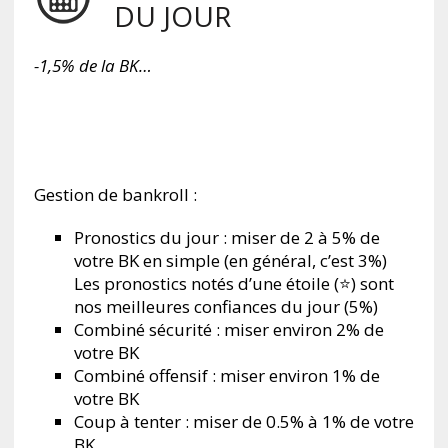
DU JOUR
-1,5% de la BK…
Gestion de bankroll :
Pronostics du jour : miser de 2 à 5% de
votre BK en simple (en général, c’est 3%)
Les pronostics notés d’une étoile (⭐) sont
nos meilleures confiances du jour (5%)
Combiné sécurité : miser environ 2% de
votre BK
Combiné offensif : miser environ 1% de
votre BK
Coup à tenter : miser de 0.5% à 1% de votre
BK