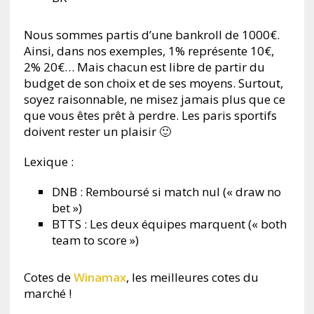
Nous sommes partis d’une bankroll de 1000€.
Ainsi, dans nos exemples, 1% représente 10€,
2% 20€… Mais chacun est libre de partir du
budget de son choix et de ses moyens. Surtout,
soyez raisonnable, ne misez jamais plus que ce
que vous êtes prêt à perdre. Les paris sportifs
doivent rester un plaisir 🙂
Lexique :
DNB : Remboursé si match nul (« draw no
bet »)
BTTS : Les deux équipes marquent (« both
team to score »)
Cotes de
Winamax
, les meilleures cotes du
marché !