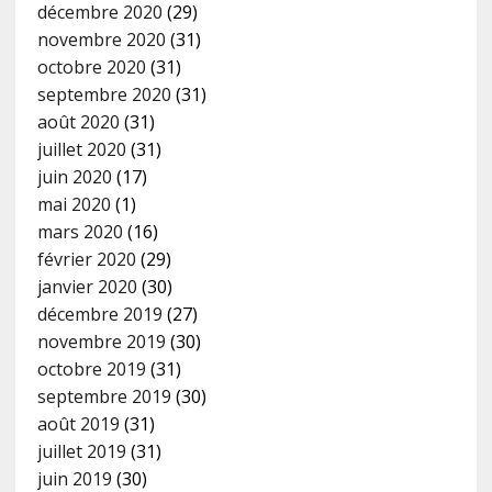
décembre 2020
(29)
novembre 2020
(31)
octobre 2020
(31)
septembre 2020
(31)
août 2020
(31)
juillet 2020
(31)
juin 2020
(17)
mai 2020
(1)
mars 2020
(16)
février 2020
(29)
janvier 2020
(30)
décembre 2019
(27)
novembre 2019
(30)
octobre 2019
(31)
septembre 2019
(30)
août 2019
(31)
juillet 2019
(31)
juin 2019
(30)