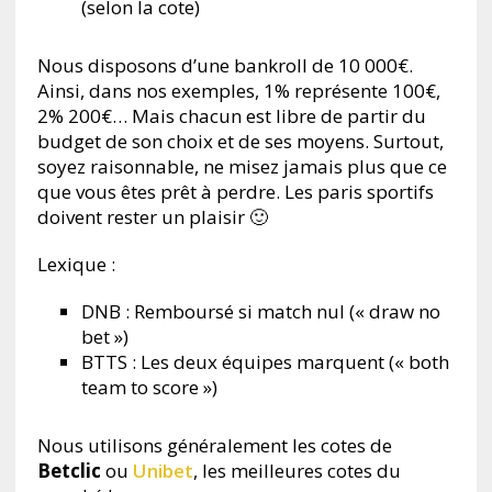
(selon la cote)
Nous disposons d’une bankroll de 10 000€.
Ainsi, dans nos exemples, 1% représente 100€,
2% 200€… Mais chacun est libre de partir du
budget de son choix et de ses moyens. Surtout,
soyez raisonnable, ne misez jamais plus que ce
que vous êtes prêt à perdre. Les paris sportifs
doivent rester un plaisir 🙂
Lexique :
DNB : Remboursé si match nul (« draw no
bet »)
BTTS : Les deux équipes marquent (« both
team to score »)
Nous utilisons généralement les cotes de
Betclic
ou
Unibet
, les meilleures cotes du