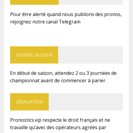
Pour être alerté quand nous publions des pronos,
rejoignez notre canal Telegram
CONSEIL DU JOUR
En début de saison, attendez 2 ou 3 journées de
championnat avant de commencer à parier.
LÉGISLATION
Pronostics.vip respecte le droit français et ne
travaille qu’avec des opérateurs agréés par