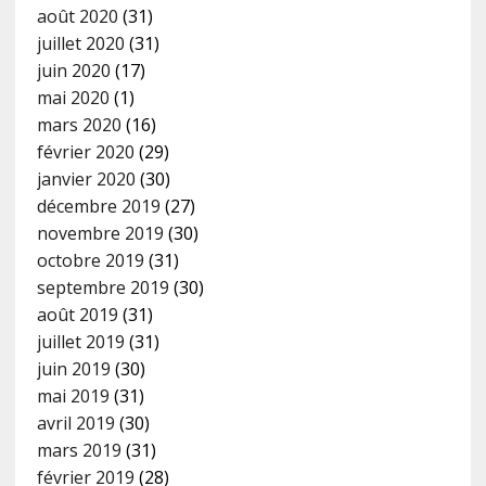
août 2020
(31)
juillet 2020
(31)
juin 2020
(17)
mai 2020
(1)
mars 2020
(16)
février 2020
(29)
janvier 2020
(30)
décembre 2019
(27)
novembre 2019
(30)
octobre 2019
(31)
septembre 2019
(30)
août 2019
(31)
juillet 2019
(31)
juin 2019
(30)
mai 2019
(31)
avril 2019
(30)
mars 2019
(31)
février 2019
(28)