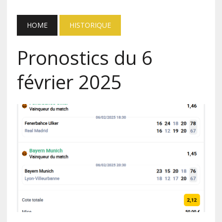
HOME
HISTORIQUE
Pronostics du 6
février 2025