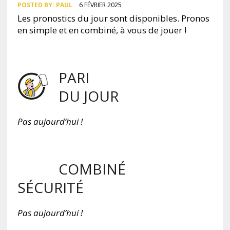
POSTED BY:
PAUL
6 FÉVRIER 2025
Les pronostics du jour sont disponibles. Pronos
en simple et en combiné, à vous de jouer !
PARI
DU JOUR
Pas aujourd’hui !
COMBINÉ
SÉCURITÉ
Pas aujourd’hui !