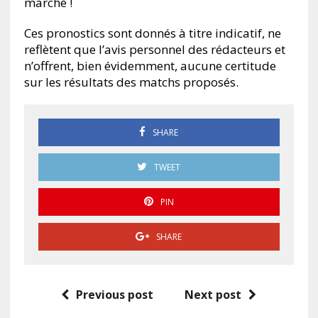
marché !
Ces pronostics sont donnés à titre indicatif, ne
reflètent que l’avis personnel des rédacteurs et
n’offrent, bien évidemment, aucune certitude
sur les résultats des matchs proposés.
SHARE
TWEET
PIN
SHARE
Previous post
Next post