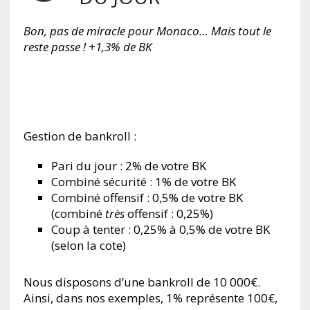
Bon, pas de miracle pour Monaco… Mais tout le
reste passe ! +1,3% de BK
Gestion de bankroll :
Pari du jour : 2% de votre BK
Combiné sécurité : 1% de votre BK
Combiné offensif : 0,5% de votre BK
(combiné
très
offensif : 0,25%)
Coup à tenter : 0,25% à 0,5% de votre BK
(selon la cote)
Nous disposons d’une bankroll de 10 000€.
Ainsi, dans nos exemples, 1% représente 100€,