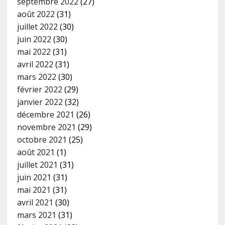
septembre 2022
(27)
août 2022
(31)
juillet 2022
(30)
juin 2022
(30)
mai 2022
(31)
avril 2022
(31)
mars 2022
(30)
février 2022
(29)
janvier 2022
(32)
décembre 2021
(26)
novembre 2021
(29)
octobre 2021
(25)
août 2021
(1)
juillet 2021
(31)
juin 2021
(31)
mai 2021
(31)
avril 2021
(30)
mars 2021
(31)