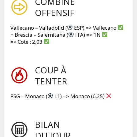
COMBINÉ
OFFENSIF
Vallecano – Valladolid (
ESP) => Vallecano
+ Brescia – Salernitana (
ITA) => 1N
=> Cote : 2,03
COUP À
TENTER
PSG – Monaco (
L1) => Monaco (6,25)
BILAN
DU JOUR