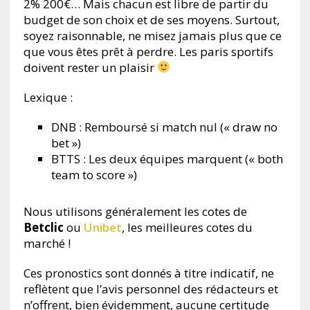
2% 200€… Mais chacun est libre de partir du
budget de son choix et de ses moyens. Surtout,
soyez raisonnable, ne misez jamais plus que ce
que vous êtes prêt à perdre. Les paris sportifs
doivent rester un plaisir
Lexique :
DNB : Remboursé si match nul (« draw no
bet »)
BTTS : Les deux équipes marquent (« both
team to score »)
Nous utilisons généralement les cotes de
Betclic
ou
Unibet
, les meilleures cotes du
marché !
Ces pronostics sont donnés à titre indicatif, ne
reflètent que l’avis personnel des rédacteurs et
n’offrent, bien évidemment, aucune certitude