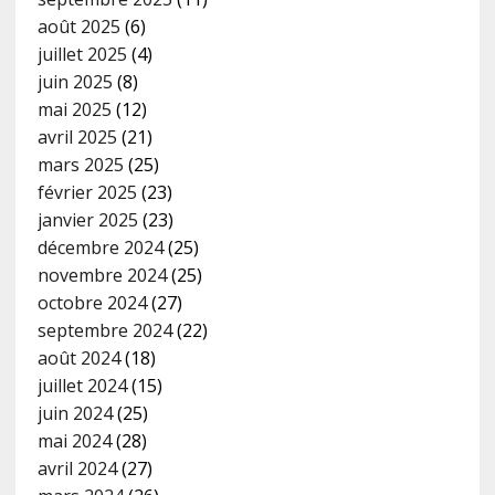
août 2025
(6)
juillet 2025
(4)
juin 2025
(8)
mai 2025
(12)
avril 2025
(21)
mars 2025
(25)
février 2025
(23)
janvier 2025
(23)
décembre 2024
(25)
novembre 2024
(25)
octobre 2024
(27)
septembre 2024
(22)
août 2024
(18)
juillet 2024
(15)
juin 2024
(25)
mai 2024
(28)
avril 2024
(27)