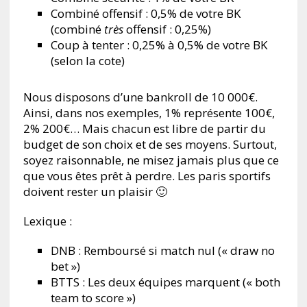
Combiné offensif : 0,5% de votre BK
(combiné
très
offensif : 0,25%)
Coup à tenter : 0,25% à 0,5% de votre BK
(selon la cote)
Nous disposons d’une bankroll de 10 000€.
Ainsi, dans nos exemples, 1% représente 100€,
2% 200€… Mais chacun est libre de partir du
budget de son choix et de ses moyens. Surtout,
soyez raisonnable, ne misez jamais plus que ce
que vous êtes prêt à perdre. Les paris sportifs
doivent rester un plaisir 🙂
Lexique :
DNB : Remboursé si match nul (« draw no
bet »)
BTTS : Les deux équipes marquent (« both
team to score »)