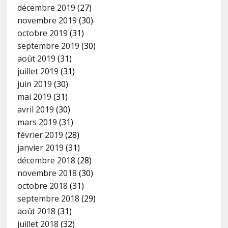
décembre 2019
(27)
novembre 2019
(30)
octobre 2019
(31)
septembre 2019
(30)
août 2019
(31)
juillet 2019
(31)
juin 2019
(30)
mai 2019
(31)
avril 2019
(30)
mars 2019
(31)
février 2019
(28)
janvier 2019
(31)
décembre 2018
(28)
novembre 2018
(30)
octobre 2018
(31)
septembre 2018
(29)
août 2018
(31)
juillet 2018
(32)