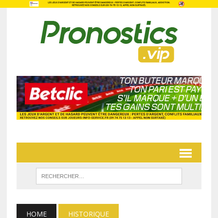
HOME
HISTORIQUE