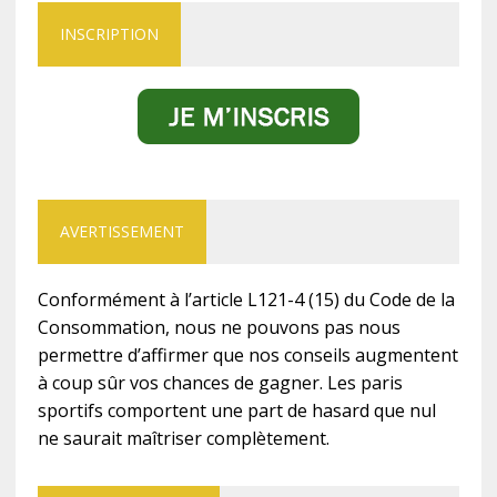
INSCRIPTION
AVERTISSEMENT
Conformément à l’article L121-4 (15) du Code de la
Consommation, nous ne pouvons pas nous
permettre d’affirmer que nos conseils augmentent
à coup sûr vos chances de gagner. Les paris
sportifs comportent une part de hasard que nul
ne saurait maîtriser complètement.