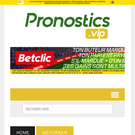
HOME
HISTORIQUE