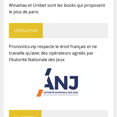
Winamax et Unibet sont les books qui proposent
le plus de paris.
LÉGISLATION
Pronostics.vip respecte le droit français et ne
travaille qu’avec des opérateurs agréés par
l’Autorité Nationale des Jeux