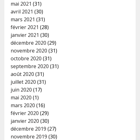
mai 2021
(31)
avril 2021
(30)
mars 2021
(31)
février 2021
(28)
janvier 2021
(30)
décembre 2020
(29)
novembre 2020
(31)
octobre 2020
(31)
septembre 2020
(31)
août 2020
(31)
juillet 2020
(31)
juin 2020
(17)
mai 2020
(1)
mars 2020
(16)
février 2020
(29)
janvier 2020
(30)
décembre 2019
(27)
novembre 2019
(30)