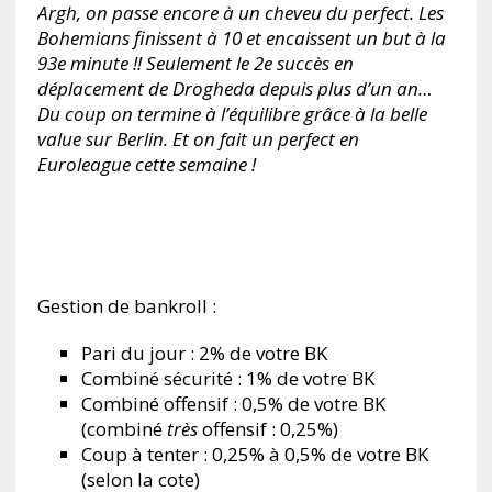
Argh, on passe encore à un cheveu du perfect. Les
Bohemians finissent à 10 et encaissent un but à la
93e minute !! Seulement le 2e succès en
déplacement de Drogheda depuis plus d’un an…
Du coup on termine à l’équilibre grâce à la belle
value sur Berlin. Et on fait un perfect en
Euroleague cette semaine !
Gestion de bankroll :
Pari du jour : 2% de votre BK
Combiné sécurité : 1% de votre BK
Combiné offensif : 0,5% de votre BK
(combiné
très
offensif : 0,25%)
Coup à tenter : 0,25% à 0,5% de votre BK
(selon la cote)