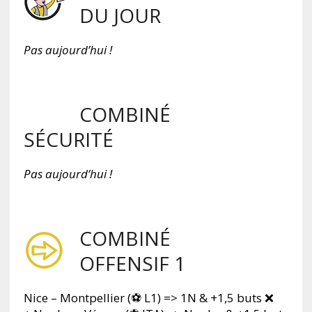
DU JOUR
Pas aujourd’hui !
COMBINÉ
SÉCURITÉ
Pas aujourd’hui !
COMBINÉ
OFFENSIF 1
Nice – Montpellier (⚽ L1) => 1N & +1,5 buts ❌