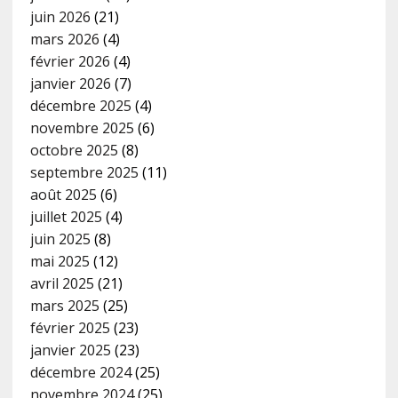
juin 2026
(21)
mars 2026
(4)
février 2026
(4)
janvier 2026
(7)
décembre 2025
(4)
novembre 2025
(6)
octobre 2025
(8)
septembre 2025
(11)
août 2025
(6)
juillet 2025
(4)
juin 2025
(8)
mai 2025
(12)
avril 2025
(21)
mars 2025
(25)
février 2025
(23)
janvier 2025
(23)
décembre 2024
(25)
novembre 2024
(25)