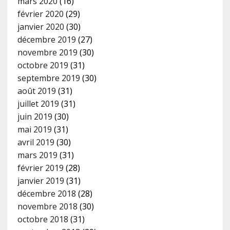
mars 2020
(16)
février 2020
(29)
janvier 2020
(30)
décembre 2019
(27)
novembre 2019
(30)
octobre 2019
(31)
septembre 2019
(30)
août 2019
(31)
juillet 2019
(31)
juin 2019
(30)
mai 2019
(31)
avril 2019
(30)
mars 2019
(31)
février 2019
(28)
janvier 2019
(31)
décembre 2018
(28)
novembre 2018
(30)
octobre 2018
(31)