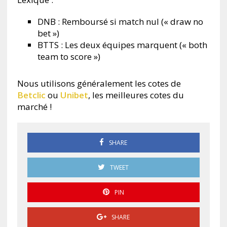
DNB : Remboursé si match nul (« draw no
bet »)
BTTS : Les deux équipes marquent (« both
team to score »)
Nous utilisons généralement les cotes de
Betclic
ou
Unibet
, les meilleures cotes du
marché !
SHARE
TWEET
PIN
SHARE