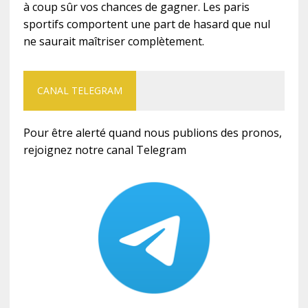
à coup sûr vos chances de gagner. Les paris
sportifs comportent une part de hasard que nul
ne saurait maîtriser complètement.
CANAL TELEGRAM
Pour être alerté quand nous publions des pronos,
rejoignez notre canal Telegram