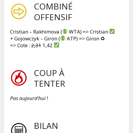
COMBINÉ
OFFENSIF
Cristian – Rakhimova (
WTA) => Cristian
+ Gojowczyk – Giron (
ATP) => Giron ♻
=> Cote :
2,31
1,42
COUP À
TENTER
Pas aujourd’hui !
BILAN