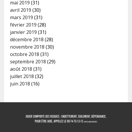
mai 2019
(31)
avril 2019
(30)
mars 2019
(31)
février 2019
(28)
janvier 2019
(31)
décembre 2018
(28)
novembre 2018
(30)
octobre 2018
(31)
septembre 2018
(29)
août 2018
(31)
juillet 2018
(32)
juin 2018
(16)