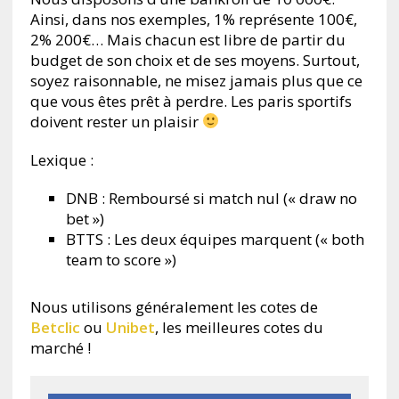
Ainsi, dans nos exemples, 1% représente 100€,
2% 200€… Mais chacun est libre de partir du
budget de son choix et de ses moyens. Surtout,
soyez raisonnable, ne misez jamais plus que ce
que vous êtes prêt à perdre. Les paris sportifs
doivent rester un plaisir
Lexique :
DNB : Remboursé si match nul (« draw no
bet »)
BTTS : Les deux équipes marquent (« both
team to score »)
Nous utilisons généralement les cotes de
Betclic
ou
Unibet
, les meilleures cotes du
marché !