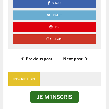
SHARE
TWEET
PIN
SHARE
Previous post
Next post
INSCRIPTION