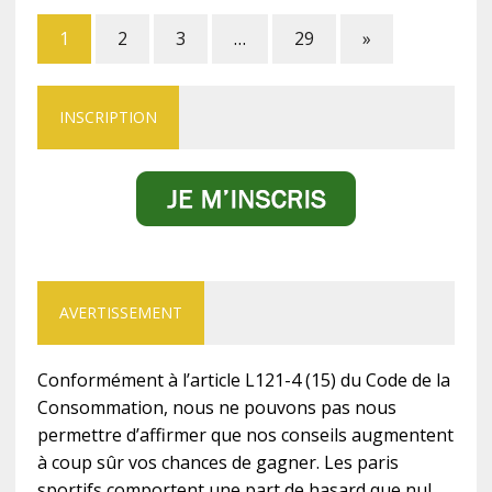
1
2
3
…
29
»
INSCRIPTION
AVERTISSEMENT
Conformément à l’article L121-4 (15) du Code de la
Consommation, nous ne pouvons pas nous
permettre d’affirmer que nos conseils augmentent
à coup sûr vos chances de gagner. Les paris
sportifs comportent une part de hasard que nul