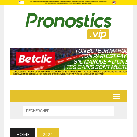
HOME
2024