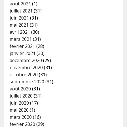
août 2021
(1)
juillet 2021
(31)
juin 2021
(31)
mai 2021
(31)
avril 2021
(30)
mars 2021
(31)
février 2021
(28)
janvier 2021
(30)
décembre 2020
(29)
novembre 2020
(31)
octobre 2020
(31)
septembre 2020
(31)
août 2020
(31)
juillet 2020
(31)
juin 2020
(17)
mai 2020
(1)
mars 2020
(16)
février 2020
(29)