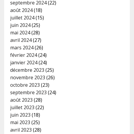
septembre 2024
(22)
août 2024
(18)
juillet 2024
(15)
juin 2024
(25)
mai 2024
(28)
avril 2024
(27)
mars 2024
(26)
février 2024
(24)
janvier 2024
(24)
décembre 2023
(25)
novembre 2023
(26)
octobre 2023
(23)
septembre 2023
(24)
août 2023
(28)
juillet 2023
(22)
juin 2023
(18)
mai 2023
(25)
avril 2023
(28)