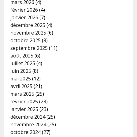
mars 2026
(4)
février 2026
(4)
janvier 2026
(7)
décembre 2025
(4)
novembre 2025
(6)
octobre 2025
(8)
septembre 2025
(11)
août 2025
(6)
juillet 2025
(4)
juin 2025
(8)
mai 2025
(12)
avril 2025
(21)
mars 2025
(25)
février 2025
(23)
janvier 2025
(23)
décembre 2024
(25)
novembre 2024
(25)
octobre 2024
(27)