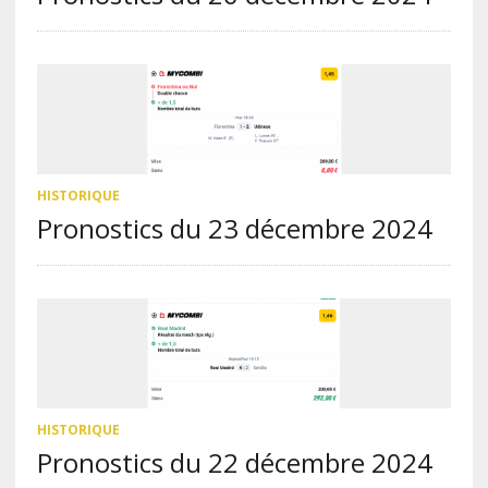
HISTORIQUE
Pronostics du 23 décembre 2024
HISTORIQUE
Pronostics du 22 décembre 2024